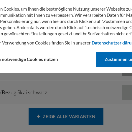
 Cookies, um Ihnen die bestmögliche Nutzung unserer Webseite zu
mmunikation mit Ihnen zu verbessern. Wir verarbeiten Daten für Ma
ter/Bezug Buche natur
 Personalisierung nur, wenn Sie uns durch Klicken auf "Zustimmen und
s geben. Andernfalls werden durch Klick auf "technisch notwendige 
en gewünschten Einstellungen gesetzt und Ihr Surfverhalten nicht erf
r Verwendung von Cookies finden Sie in unserer
Datenschutzerklär
ter/Bezug Buche natur
h notwendige Cookies nutzen
Zustimmen un
er/Bezug Buche
r/Bezug Skai schwarz
ZEIGE ALLE VARIANTEN