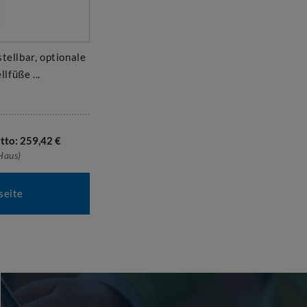
tellbar, optionale
lfüße ...
tto:
259,42
€
 Haus)
seite