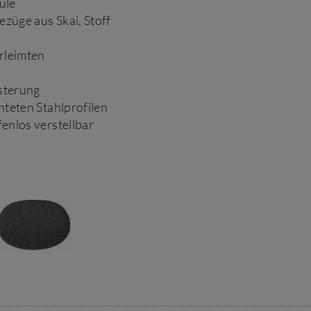
ule
züge aus Skai, Stoff
rleimten
lsterung
teten Stahlprofilen
enlos verstellbar