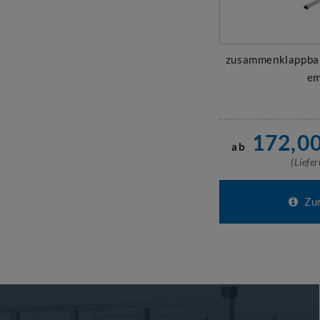
zusammenklappbar
em
172,0
ab
(Liefe
Zur