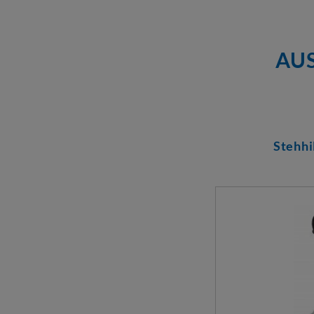
AU
Stehhi