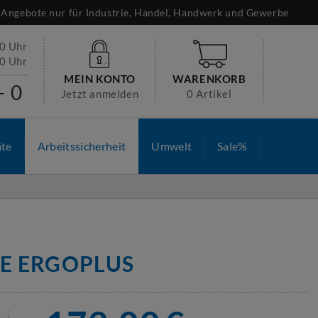
Angebote nur für Industrie, Handel, Handwerk und Gewerbe
30 Uhr
00 Uhr
MEIN KONTO
WARENKORB
- 0
Jetzt anmelden
0 Artikel
äte
Arbeitssicherheit
Umwelt
Sale%
FE ERGOPLUS