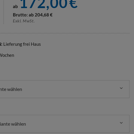
172,00
€
ab
Brutto: ab
204,68
€
Exkl. MwSt.
N:
Lieferung frei Haus
 Wochen
ante wählen
iante wählen