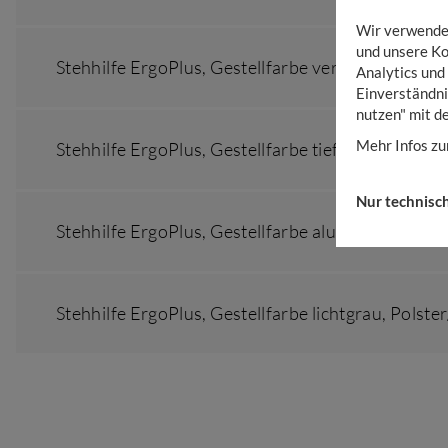
Wir verwenden
und unsere Ko
Stehhilfe ErgoPlus,
Gestellfarbe verkehrsrot
,
Pols
Analytics und
Einverständni
nutzen" mit d
Mehr Infos zu
Stehhilfe ErgoPlus,
Gestellfarbe tiefschwarz
,
Pols
Nur technisc
Stehhilfe ErgoPlus,
Gestellfarbe alufarben
,
Polst
Stehhilfe ErgoPlus,
Gestellfarbe lichtgrau
,
Polste