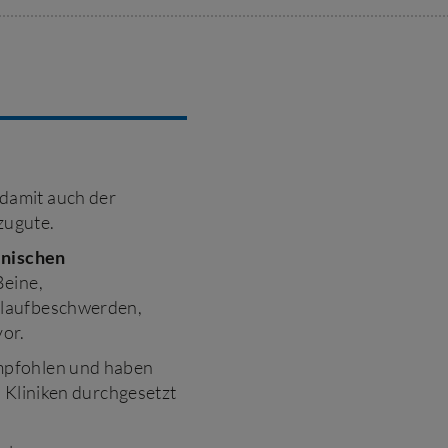
damit auch der
zugute.
inischen
Beine,
slaufbeschwerden,
or.
mpfohlen und haben
n Kliniken durchgesetzt