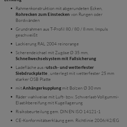
Rahmenkonstruktion mit abgerundeten Ecken,
Rohrecken zum Einstecken
von Rungen oder
Bordwänden
Grundrahmen aus T-Profil 80 / 80 / 8 mm, Impuls
geschweißt
Lackierung RAL 2004 reinorange
Scherendeichsel mit Zugöse Ø 35 mm,
Schnellwechselsystem mit Fallsicherung
Ladefläche aus r
utsch- und wetterfester
Siebdruckplatte
, unterlegt mit wetterfester 25 mm
starker OSB Platte
mit
Anhängerkupplung
mit Bolzen Ø 30 mm
Räder wahlweise mit Luft- bzw. Schwerlast-Vollgummi-
Elastikbereifung mit Kugellagerung
Risikobeurteilung gem. DIN EN ISO 14121-1
CE-Konformitätserkläung gem. Richtlinie 2006/42/EG