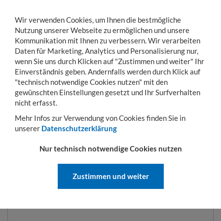
Wir verwenden Cookies, um Ihnen die bestmögliche
Nutzung unserer Webseite zu ermöglichen und unsere
Kommunikation mit Ihnen zu verbessern. Wir verarbeiten
Daten für Marketing, Analytics und Personalisierung nur,
wenn Sie uns durch Klicken auf "Zustimmen und weiter" Ihr
Einverständnis geben. Andernfalls werden durch Klick auf
KONTO
WARENKORB
MENÜ
Toggle
"technisch notwendige Cookies nutzen" mit den
navigation
gewünschten Einstellungen gesetzt und Ihr Surfverhalten
Sie sind hier:
Transportwagen
Schwerlastindustrieanhänger
Schwerlast-Ind
nicht erfasst.
Mehr Infos zur Verwendung von Cookies finden Sie in
unserer
Datenschutzerklärung
SCHWERLAST-
Nur technisch notwendige Cookies nutzen
INDUSTRIEANHÄNGER MIT 1-
ACHS-DREHSCHEMEL-LENKUNG
Zustimmen und weiter