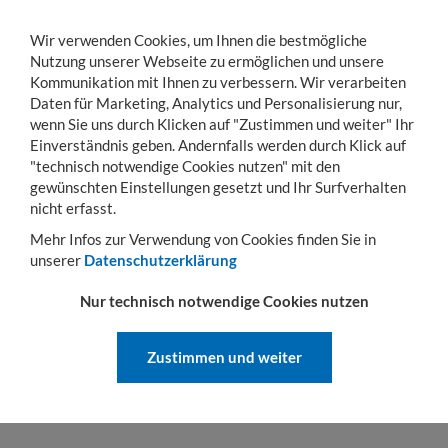
Wir verwenden Cookies, um Ihnen die bestmögliche
Nutzung unserer Webseite zu ermöglichen und unsere
Kommunikation mit Ihnen zu verbessern. Wir verarbeiten
Daten für Marketing, Analytics und Personalisierung nur,
wenn Sie uns durch Klicken auf "Zustimmen und weiter" Ihr
KONTO
WARENKORB
MENÜ
Toggle
Einverständnis geben. Andernfalls werden durch Klick auf
navigation
"technisch notwendige Cookies nutzen" mit den
gewünschten Einstellungen gesetzt und Ihr Surfverhalten
Sie sind hier:
Transportwagen
Rollbehälter
Rollbehälter nestbar
Antidiebs
nicht erfasst.
ANTIDIEBSTAHLROLLWAGEN NESTBAR
Mehr Infos zur Verwendung von Cookies finden Sie in
unserer
Datenschutzerklärung
Nur technisch notwendige Cookies nutzen
ANTIDIEBSTAHLROLLWAGEN
NESTBAR IN GROSSER A
Zustimmen und weiter
USWAHL