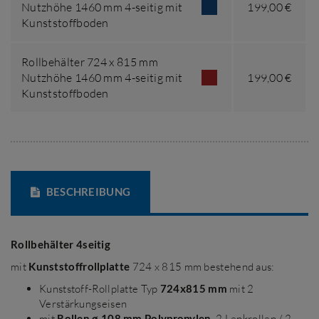
Nutzhöhe 1460 mm 4-seitig mit
199,00 €
Kunststoffboden
Rollbehälter 724 x 815 mm
Nutzhöhe 1460 mm 4-seitig mit
199,00 €
Kunststoffboden
BESCHREIBUNG
Rollbehälter 4seitig
mit
Kunststoffrollplatte
724 x 815 mm bestehend aus:
Kunststoff-Rollplatte Typ
724x815 mm
mit 2
Verstärkungseisen
mit
Rollen ø 108 mm Polypropylen
, 2 Lenkrollen / 2