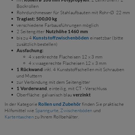
Bockrollen
Rohrdurchmesser für Stahlaufbauten mit Rohr-Ø 22 mm
Traglast: 500,00 kg
verschiedene Farbausführungen möglich
2 Seitengitter
Nutzhöhe 1460 mm
bis zu 4
Kunststoffzwischenböden
einsetzbar (bitte
zusätzlich bestellen)
Ausfachung:
4 x senkrechte Flacheisen 12 x 3 mm
4 x waagerechte Flacheisen 12 x 3 mm
1 Rückwand
inkl. 4 Kunststoffschellen mit Schrauben
und Muttern
zur Verbindung mit dem Seitengitter
1 Vorderwand
, einteilig, mit CT - Verschluss
Oberfläche: galvanisch blau
verzinkt
In der Kategorie
Rollen und Zubehör
finden Sie praktische
Hilfsmittel wie
Spanngurte
,
Zwischenböden
und
Kartentaschen
zu Ihrem Rollbehälter.