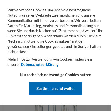
Wir verwenden Cookies, um Ihnen die bestmögliche
Nutzung unserer Webseite zu ermöglichen und unsere
Kommunikation mit Ihnen zu verbessern. Wir verarbeiten
Daten für Marketing, Analytics und Personalisierung nur,
wenn Sie uns durch Klicken auf "Zustimmen und weiter" Ihr
Einverständnis geben. Andernfalls werden durch Klick auf
KONTO
WARENKORB
MENÜ
Toggle
"technisch notwendige Cookies nutzen" mit den
navigation
gewünschten Einstellungen gesetzt und Ihr Surfverhalten
Sie sind hier:
Transportwagen
Rollbehälter
Rollbehälter mit Kunststoffböden
nicht erfasst.
Mehr Infos zur Verwendung von Cookies finden Sie in
unserer
Datenschutzerklärung
ROLLBEHÄLTER 724 X 815 MM
Nur technisch notwendige Cookies nutzen
NUTZHÖHE 1460 MM 4-SEITIG
MIT KUNSTSTOFFBODEN
Zustimmen und weiter