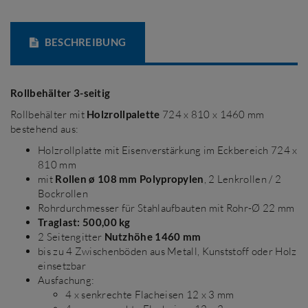
BESCHREIBUNG
Rollbehälter 3-seitig
Rollbehälter mit
Holzrollpalette
724 x 810 x 1460 mm
bestehend aus:
Holzrollplatte mit Eisenverstärkung im Eckbereich 724 x
810 mm
mit
Rollen ø 108 mm Polypropylen
, 2 Lenkrollen / 2
Bockrollen
Rohrdurchmesser für Stahlaufbauten mit Rohr-Ø 22 mm
Traglast: 500,00 kg
2 Seitengitter
Nutzhöhe 1460 mm
bis zu 4 Zwischenböden aus Metall, Kunststoff oder Holz
einsetzbar
Ausfachung:
4 x senkrechte Flacheisen 12 x 3 mm