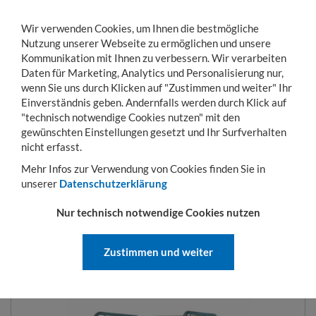
Wir verwenden Cookies, um Ihnen die bestmögliche
Nutzung unserer Webseite zu ermöglichen und unsere
Kommunikation mit Ihnen zu verbessern. Wir verarbeiten
Daten für Marketing, Analytics und Personalisierung nur,
wenn Sie uns durch Klicken auf "Zustimmen und weiter" Ihr
Einverständnis geben. Andernfalls werden durch Klick auf
KONTO
WARENKORB
MENÜ
Toggle
"technisch notwendige Cookies nutzen" mit den
navigation
gewünschten Einstellungen gesetzt und Ihr Surfverhalten
Sie sind hier:
Transportwagen
Rollbehälter
Rollbehälter mit Holzböden
3-
nicht erfasst.
Mehr Infos zur Verwendung von Cookies finden Sie in
unserer
Datenschutzerklärung
ROLLBEHÄLTER 724 X 810 MM
Nur technisch notwendige Cookies nutzen
NUTZHÖHE 1460 MM 3SEITIG
MIT HOLZBODEN
Zustimmen und weiter
ART.-NR.:
HB3AN1460CS03101