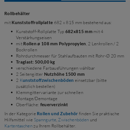
Rollbehälter
mit
Kunststoffrollplatte
682 x 815 mm bestehend aus:
Kunststoff-Rollplatte Typ
682x815 mm
mit 4
Verstärkungseisen
mit
Rollen ø 108 mm Polypropylen
, 2 Lenkrollen / 2
Bockrollen
Rohrdurchmesser für Stahlaufbauten mit Rohr-Ø 20 mm
Traglast: 500,00 kg
verschiedene Farbausführungen wählbar
2 Seitengitter
Nutzhöhe 1500 mm
2
K
unststoffzwischenböden
einsetzbar (bitte
zusätzlich bestellen)
Klemmgittervariante zur schnellen
Montage/Demontage
Oberfläche:
feuerverzinkt
In der Kategorie
Rollen und Zubehör
finden Sie praktische
Hilfsmittel wie
Spanngurte
,
Zwischenböden
und
Kartentaschen
zu Ihrem Rollbehälter.