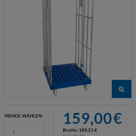
159,00
€
MENGE WÄHLEN:
Brutto:
189,21
€