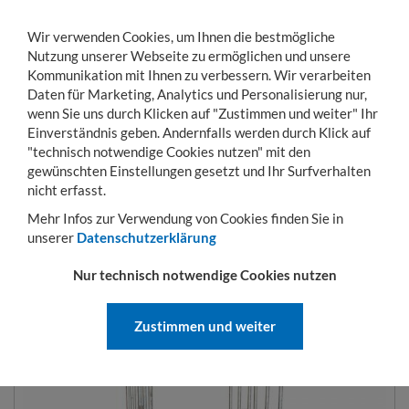
Wir verwenden Cookies, um Ihnen die bestmögliche
Nutzung unserer Webseite zu ermöglichen und unsere
Kommunikation mit Ihnen zu verbessern. Wir verarbeiten
Daten für Marketing, Analytics und Personalisierung nur,
wenn Sie uns durch Klicken auf "Zustimmen und weiter" Ihr
Einverständnis geben. Andernfalls werden durch Klick auf
KONTO
WARENKORB
MENÜ
Toggle
"technisch notwendige Cookies nutzen" mit den
navigation
gewünschten Einstellungen gesetzt und Ihr Surfverhalten
Sie sind hier:
Transportwagen
Rollbehälter
Rollbehälter mit Kunststoffböden
nicht erfasst.
Mehr Infos zur Verwendung von Cookies finden Sie in
unserer
Datenschutzerklärung
ROLLBEHÄLTER 682 X 815 MM
Nur technisch notwendige Cookies nutzen
NUTZHÖHE 1500 MM 2-SEITIG
MIT KUNSTSTOFFBODEN
Zustimmen und weiter