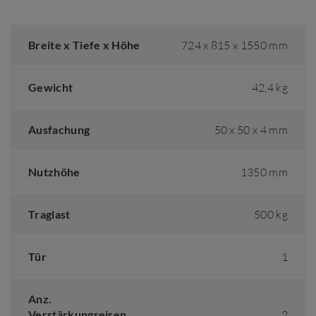
Breite x Tiefe x Höhe
724 x 815 x 1550 mm
Gewicht
42,4 kg
Ausfachung
50 x 50 x 4 mm
Nutzhöhe
1350 mm
Traglast
500 kg
Tür
1
Anz.
Verstärkungseisen
2