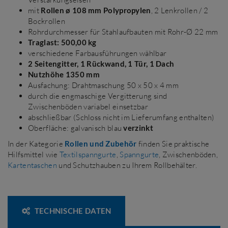
mit
Rollen ø 108 mm Polypropylen
, 2 Lenkrollen / 2
Bockrollen
Rohrdurchmesser für Stahlaufbauten mit Rohr-Ø 22 mm
Traglast: 500,00 kg
verschiedene Farbausführungen wählbar
2 Seitengitter, 1 Rückwand, 1 Tür, 1 Dach
Nutzhöhe 1350 mm
Ausfachung: Drahtmaschung 50 x 50 x 4 mm
durch die engmaschige Vergitterung sind
Zwischenböden variabel einsetzbar
abschließbar (Schloss nicht im Lieferumfang enthalten)
Oberfläche: galvanisch blau
verzinkt
In der Kategorie
Rollen und Zubehör
finden Sie praktische
Hilfsmittel wie
Textilspanngurte
,
Spanngurte
, Zwischenböden,
Kartentaschen
und Schutzhauben zu Ihrem Rollbehälter.
TECHNISCHE DATEN