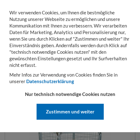
Wir verwenden Cookies, um Ihnen die bestmögliche
Nutzung unserer Webseite zu ermöglichen und unsere
Kommunikation mit Ihnen zu verbessern. Wir verarbeiten
Daten für Marketing, Analytics und Personalisierung nur,
wenn Sie uns durch Klicken auf "Zustimmen und weiter" Ihr
Einverständnis geben. Andernfalls werden durch Klick auf
KONTO
WARENKORB
MENÜ
Toggle
"technisch notwendige Cookies nutzen" mit den
navigation
gewünschten Einstellungen gesetzt und Ihr Surfverhalten
Sie sind hier:
Transportwagen
Rollbehälter
Antidiebstahlbehälter
Antidie
nicht erfasst.
Mehr Infos zur Verwendung von Cookies finden Sie in
unserer
Datenschutzerklärung
ANTIDIEBSTAHLBEHÄLTER 724 X
Nur technisch notwendige Cookies nutzen
815 MM NUTZHÖHE 1350 MM
MIT KUNSTSTOFFBODEN
Zustimmen und weiter