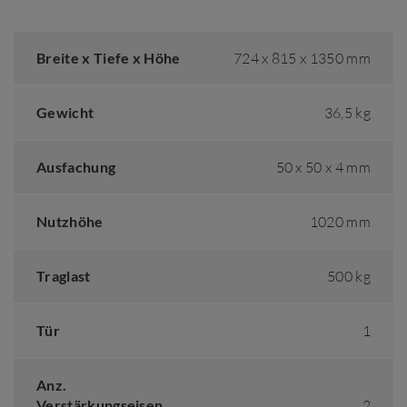
Breite x Tiefe x Höhe
724 x 815 x 1350 mm
Gewicht
36,5 kg
Ausfachung
50 x 50 x 4 mm
Nutzhöhe
1020 mm
Traglast
500 kg
Tür
1
Anz.
Verstärkungseisen
2