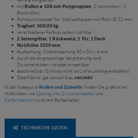
mit
Rollen ø 108 mm Polypropylen
, 2 Lenkrollen / 2
Bockrollen
Rohrdurchmesser für Stahlaufbauten mit Rohr-Ø 22 mm
Traglast: 500,00 kg
verschiedene Farbvarianten wählbar
2 Seitengitter, 1 Rückwand, 1 Tür, 1 Dach
Nutzhöhe 1020 mm
Ausfachung: Drahtmaschung 50 x 50 x 4 mm
durch die engmaschige Vergitterung sind
Zwischenböden variabel einsetzbar
abschließbar (Schloss nicht im Lieferumfang enthalten)
Oberfläche: galvanisch blau
verzinkt
In der Kategorie
Rollen und Zubehör
finden Sie praktische
Hilfsmittel wie
Spanngurte
,
Zwischenböden
und
Kartentaschen
zu Ihrem Rollbehälter.
TECHNISCHE DATEN