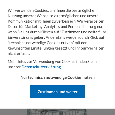
Wir verwenden Cookies, um Ihnen die bestmögliche
Nutzung unserer Webseite zu ermöglichen und unsere
Kommunikation mit Ihnen zu verbessern. Wir verarbeiten
Daten für Marketing, Analytics und Personalisierung nur,
wenn Sie uns durch Klicken auf "Zustimmen und weiter" Ihr
Einverständnis geben. Andernfalls werden durch Klick auf
KONTO
WARENKORB
MENÜ
Toggle
"technisch notwendige Cookies nutzen" mit den
navigation
gewünschten Einstellungen gesetzt und Ihr Surfverhalten
Sie sind hier:
Transportwagen
Rollbehälter
Antidiebstahlbehälter
Antidie
nicht erfasst.
Mehr Infos zur Verwendung von Cookies finden Sie in
unserer
Datenschutzerklärung
ANTIDIEBSTAHLBEHÄLTER 724 X
Nur technisch notwendige Cookies nutzen
815 MM NUTZHÖHE 1020 MM
MIT KUNSTSTOFFBODEN
Zustimmen und weiter