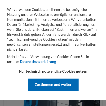
Wir verwenden Cookies, um Ihnen die bestmögliche
Nutzung unserer Webseite zu ermöglichen und unsere
Kommunikation mit Ihnen zu verbessern. Wir verarbeiten
Daten für Marketing, Analytics und Personalisierung nur,
wenn Sie uns durch Klicken auf "Zustimmen und weiter" Ihr
Einverständnis geben. Andernfalls werden durch Klick auf
KONTO
WARENKORB
MENÜ
Toggle
"technisch notwendige Cookies nutzen" mit den
navigation
gewünschten Einstellungen gesetzt und Ihr Surfverhalten
Sie sind hier:
Hubgeräte
Kippgeräte
Mülltonnen-Kipper Typ MK
nicht erfasst.
Mehr Infos zur Verwendung von Cookies finden Sie in
unserer
Datenschutzerklärung
MÜLLTONNEN-KIPPER TYP MK
Nur technisch notwendige Cookies nutzen
Zustimmen und weiter