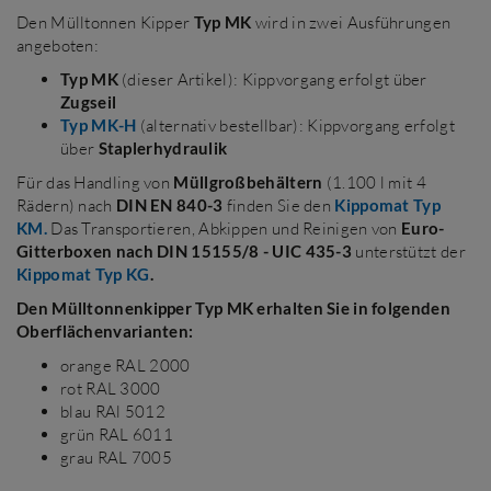
Den Mülltonnen Kipper
Typ MK
wird in zwei Ausführungen
angeboten:
Typ MK
(dieser Artikel): Kippvorgang erfolgt über
Zugseil
Typ MK-H
(alternativ bestellbar): Kippvorgang erfolgt
über
Staplerhydraulik
Für das Handling von
Müllgroßbehältern
(1.100 l mit 4
Rädern) nach
DIN EN 840-3
finden Sie den
Kippomat Typ
KM.
Das Transportieren, Abkippen und Reinigen von
Euro-
Gitterboxen nach DIN 15155/8 - UIC 435-3
unterstützt der
Kippomat Typ KG
.
Den Mülltonnenkipper Typ MK erhalten Sie in folgenden
Oberflächenvarianten:
orange RAL 2000
rot RAL 3000
blau RAl 5012
grün RAL 6011
grau RAL 7005