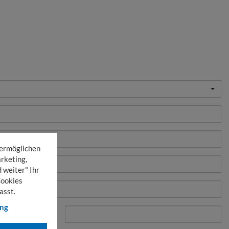
 ermöglichen
rketing,
 weiter" Ihr
Cookies
asst.
ung