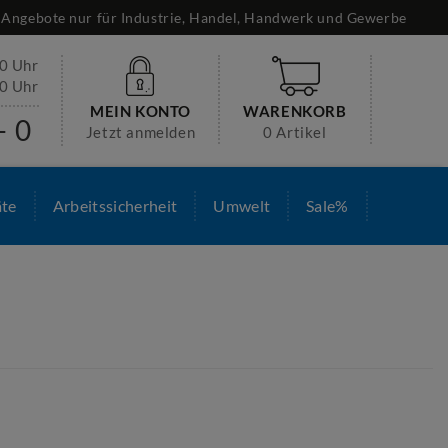
Angebote nur für Industrie, Handel, Handwerk und Gewerbe
30 Uhr
00 Uhr
MEIN KONTO
WARENKORB
- 0
Jetzt anmelden
0 Artikel
äte
Arbeitssicherheit
Umwelt
Sale%