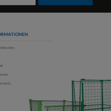
ORMATIONEN
ndkosten
ap
essum
schutz