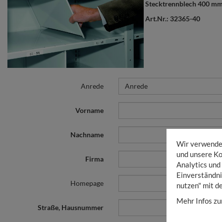
Stecktrennblech 400 mm 
Art.Nr.: 32365-40
Anrede
Anrede
Vorname
Nachname
Wir verwenden
und unsere Ko
Firma
Analytics und
Einverständni
Homepage
nutzen" mit d
Mehr Infos zu
Straße, Hausnummer