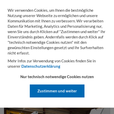
Wir verwenden Cookies, um Ihnen die bestmögliche
Nutzung unserer Webseite zu ermöglichen und unsere
Kommunikation mit Ihnen zu verbessern. Wir verarbeiten
Daten für Marketing, Analytics und Personalisierung nur,
wenn Sie uns durch Klicken auf "Zustimmen und weiter" Ihr
Einverständnis geben. Andernfalls werden durch Klick auf
KONTO
WARENKORB
MENÜ
Toggle
"technisch notwendige Cookies nutzen" mit den
navigation
gewünschten Einstellungen gesetzt und Ihr Surfverhalten
Sie sind hier:
Hubgeräte
Sammelbehälter
Kippbehälter Typ MGU
nicht erfasst.
Mehr Infos zur Verwendung von Cookies finden Sie in
unserer
Datenschutzerklärung
KIPPBEHÄLTER TYP MGU
Nur technisch notwendige Cookies nutzen
Zustimmen und weiter