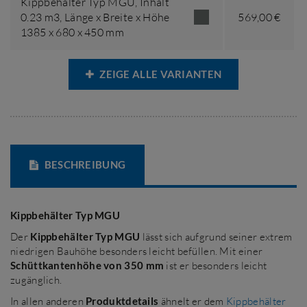
Kippbehälter Typ MGU,
Inhalt
0.23 m3
,
Länge x Breite x Höhe
569,00 €
1385 x 680 x 450 mm
ZEIGE ALLE VARIANTEN
BESCHREIBUNG
Kippbehälter Typ MGU
Der
Kippbehälter Typ MGU
lässt sich aufgrund seiner extrem
niedrigen Bauhöhe besonders leicht befüllen. Mit einer
Schüttkantenhöhe von 350 mm
ist er besonders leicht
zugänglich.
In allen anderen
Produktdetails
ähnelt er dem
Kippbehälter