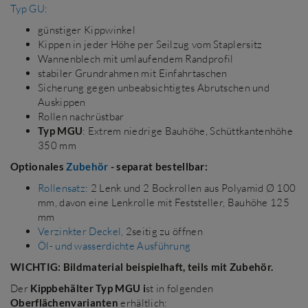
Typ GU
:
günstiger Kippwinkel
Kippen in jeder Höhe per Seilzug vom Staplersitz
Wannenblech mit umlaufendem Randprofil
stabiler Grundrahmen mit Einfahrtaschen
Sicherung gegen unbeabsichtigtes Abrutschen und
Auskippen
Rollen nachrüstbar
Typ MGU
: Extrem niedrige Bauhöhe, Schüttkantenhöhe
350 mm
Optionales
Zubehör
- separat bestellbar:
Rollensatz
: 2 Lenk und 2 Bockrollen aus Polyamid Ø 100
mm, davon eine Lenkrolle mit Feststeller, Bauhöhe 125
mm
Verzinkter Deckel,
2seitig zu öffnen
Öl- und wasserdichte Ausführung
WICHTIG: Bildmaterial beispielhaft, teils mit Zubehör.
Der
Kippbehälter Typ MGU i
st in folgenden
Oberflächenvarianten
erhältlich: