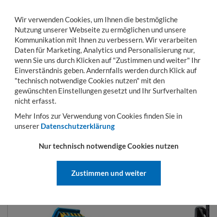
Wir verwenden Cookies, um Ihnen die bestmögliche
Nutzung unserer Webseite zu ermöglichen und unsere
Kommunikation mit Ihnen zu verbessern. Wir verarbeiten
Daten für Marketing, Analytics und Personalisierung nur,
wenn Sie uns durch Klicken auf "Zustimmen und weiter" Ihr
Einverständnis geben. Andernfalls werden durch Klick auf
KONTO
WARENKORB
MENÜ
Toggle
"technisch notwendige Cookies nutzen" mit den
navigation
gewünschten Einstellungen gesetzt und Ihr Surfverhalten
Sie sind hier:
Hubgeräte
Sammelbehälter
Kippbehälter Typ EXPO-E
nicht erfasst.
Mehr Infos zur Verwendung von Cookies finden Sie in
unserer
Datenschutzerklärung
KIPPBEHÄLTER TYP EXPO-E
Nur technisch notwendige Cookies nutzen
Zustimmen und weiter