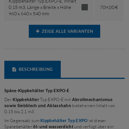
Kippbehälter Typ EXPO-E,
Inhalt
0.15 m3
,
Länge x Breite x Höhe
709,00 €
960 x 640 x 540 mm
ZEIGE ALLE VARIANTEN
BESCHREIBUNG
Späne-Kippbehälter Typ EXPO-E
Der
Kippbehälter
Typ EXPO-E mit
Abrollmechanismus
sowie Siebblech und Ablasshahn
bietet einen Inhalt von
0,15 bis 2,1 m3.
Im Gegensatz zum
Kippbehälter Typ EXPO
ist dieser
Spänebehälter
öl- und wasserdicht
und verfügt über ein