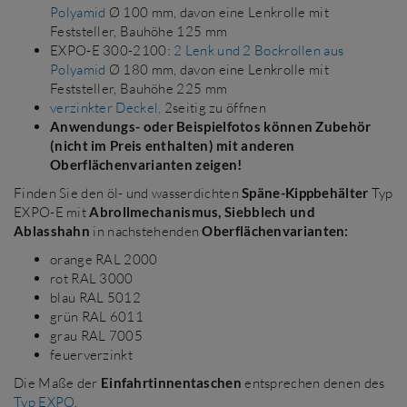
Polyamid
Ø 100 mm, davon eine Lenkrolle mit
Feststeller, Bauhöhe 125 mm
EXPO-E 300-2100:
2 Lenk und 2 Bockrollen aus
Polyamid
Ø 180 mm, davon eine Lenkrolle mit
Feststeller, Bauhöhe 225 mm
verzinkter Deckel,
2seitig zu öffnen
Anwendungs- oder Beispielfotos können Zubehör
(nicht im Preis enthalten) mit anderen
Oberflächenvarianten zeigen!
Finden Sie den öl- und wasserdichten
Späne-Kippbehälter
Typ
EXPO-E mit
Abrollmechanismus, Siebblech und
Ablasshahn
in nachstehenden
Oberflächenvarianten:
orange RAL 2000
rot RAL 3000
blau RAL 5012
grün RAL 6011
grau RAL 7005
feuerverzinkt
Die Maße der
Einfahrtinnentaschen
entsprechen denen des
Typ EXPO
.